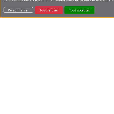
Ce site utilise des cookies pour améliorer votre expérience utilisateur. 
Personnaliser
Tout refuser
Tout accepter
 et d'un
s 2
e / DU
TOUS LES TÉMOIGNAGES ÉTUDIANTS