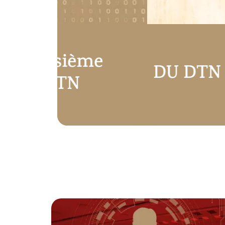
me
DU DTN : postulez 