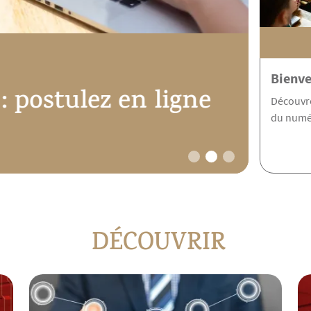
Diff
Bienve
en ligne
Découvre
cour
du numé
DÉCOUVRIR