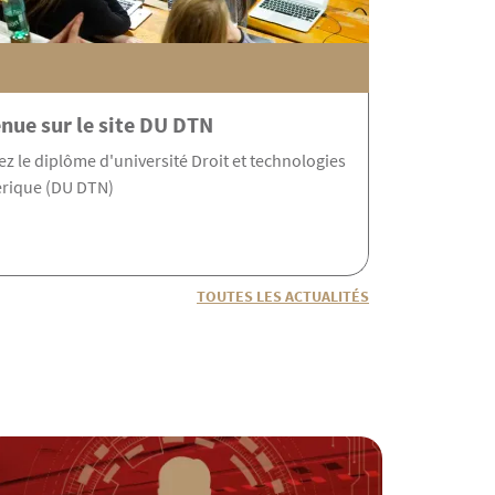
usion en direct et en podca
nue sur le site DU DTN
z le diplôme d'université Droit et technologies
s d’amphithéâtre
rique (DU DTN)
TOUTES LES ACTUALITÉS