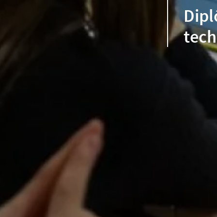
Dipl
tech