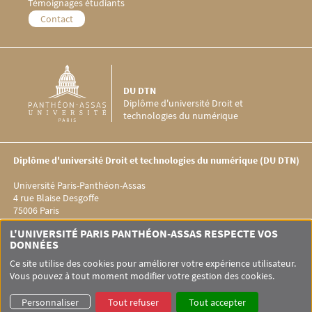
Témoignages étudiants
Menu Footer DU DTN 5
Contact
DU DTN
Diplôme d'université Droit et
technologies du numérique
Diplôme d'université Droit et technologies du numérique (DU DTN)
Université Paris-Panthéon-Assas
4 rue Blaise Desgoffe
75006 Paris
Menu RS DU DTN
L'UNIVERSITÉ PARIS PANTHÉON-ASSAS RESPECTE VOS
DONNÉES
Ce site utilise des cookies pour améliorer votre expérience utilisateur.
Vous pouvez à tout moment modifier votre gestion des cookies.
Pied de page Assas
UNIVERSITÉ PARIS-PANTHÉON-ASSAS
SITEMAP
GLOSSAIRE
Personnaliser
Tout refuser
Tout accepter
DONNÉES PERSONNELLES