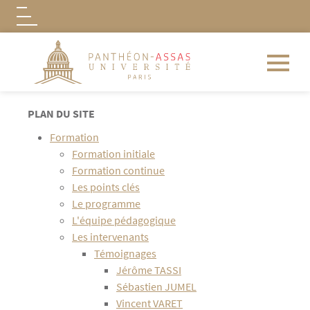
Logo
Aller au contenu principal
PLAN DU SITE
Formation
Formation initiale
Formation continue
Les points clés
Le programme
L'équipe pédagogique
Les intervenants
Témoignages
Jérôme TASSI
Sébastien JUMEL
Vincent VARET