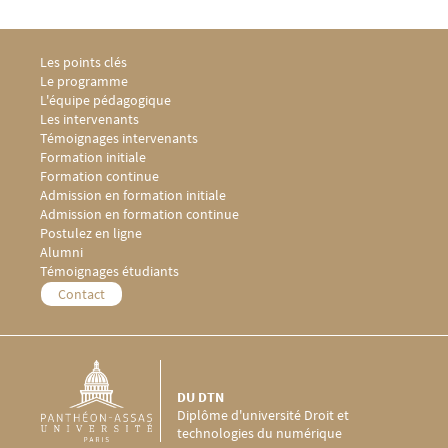
Menu Footer DU DTN 1
Les points clés
Le programme
L'équipe pédagogique
Les intervenants
Témoignages intervenants
Menu Footer DU DTN 2
Formation initiale
Formation continue
Menu Footer DU DTN 3
Admission en formation initiale
Admission en formation continue
Postulez en ligne
Menu Footer DU DTN 4
Alumni
Témoignages étudiants
Menu Footer DU DTN 5
Contact
DU DTN
Diplôme d'université Droit et
technologies du numérique