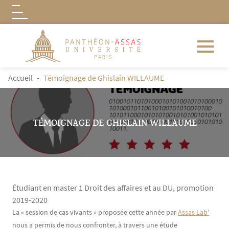
Logo
Aller au contenu principal
FIL D'ARIANE
Accueil
Témoignage de Ghislain WILLAUME
TÉMOIGNAGE DE GHISLAIN WILLAUME
Étudiant en master 1 Droit des affaires et au DU, promotion
2019-2020
Contenu
Texte
La « session de cas vivants » proposée cette année par
Assas Lab'
nous a permis de nous confronter, à travers une étude