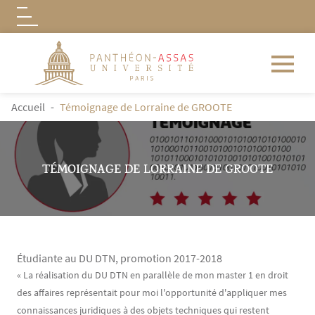
Logo
Aller au contenu principal
FIL D'ARIANE
Accueil
Témoignage de Lorraine de GROOTE
TÉMOIGNAGE DE LORRAINE DE GROOTE
Étudiante au DU DTN, promotion 2017-2018
Contenu
Texte
« La réalisation du DU DTN en parallèle de mon master 1 en droit
des affaires représentait pour moi l'opportunité d'appliquer mes
connaissances juridiques à des objets techniques qui restent