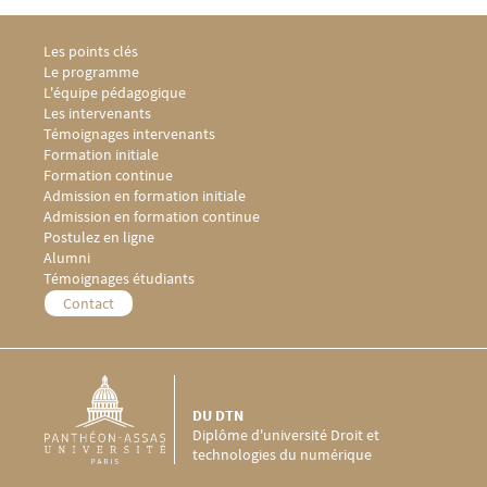
Menu Footer DU DTN 1
Les points clés
Le programme
L'équipe pédagogique
Les intervenants
Témoignages intervenants
Menu Footer DU DTN 2
Formation initiale
Formation continue
Menu Footer DU DTN 3
Admission en formation initiale
Admission en formation continue
Postulez en ligne
Menu Footer DU DTN 4
Alumni
Témoignages étudiants
Menu Footer DU DTN 5
Contact
DU DTN
Diplôme d'université Droit et
technologies du numérique