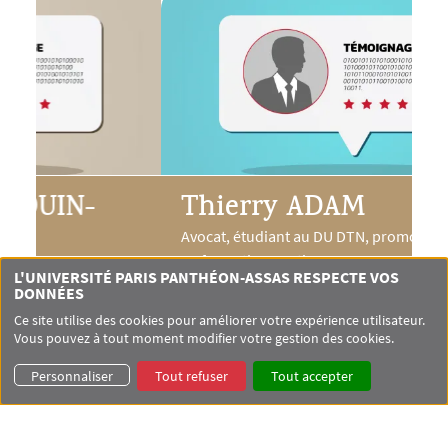
Thierry ADAM
L
Ét
Avocat, étudiant au DU DTN, promotion 2019-2020
en formation continue
L'UNIVERSITÉ PARIS PANTHÉON-ASSAS RESPECTE VOS
DONNÉES
Ce site utilise des cookies pour améliorer votre expérience utilisateur.
Vous pouvez à tout moment modifier votre gestion des cookies.
Personnaliser
Tout refuser
Tout accepter
TOUS LES TÉMOIGNAGES ÉTUDIANTS